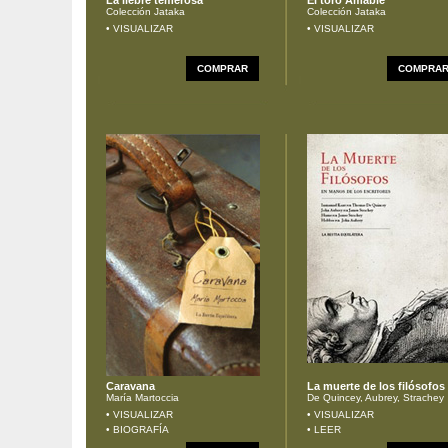
La liebre temerosa
El toro Amable
Colección Jataka
Colección Jataka
• VISUALIZAR
• VISUALIZAR
COMPRAR
COMPRA
Caravana
La muerte de los filósofos
María Martoccia
De Quincey, Aubrey, Strachey
• VISUALIZAR
• VISUALIZAR
• BIOGRAFÍA
• LEER