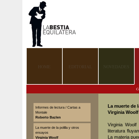
HOME
EDITORIAL
NOVEDADES
C
La muerte de l
Informes de lectura / Cartas a
Virginia Woolf
Montale
Roberto Bazlen
Virginia Woolf
La muerte de la polilla y otros
literatura fluy
ensayos
La materia pued
Virginia Woolf