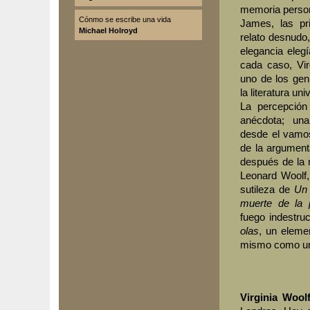
memoria persona
Cónmo se escribe una vida
James, las pr
Michael Holroyd
relato desnudo,
elegancia elegí
cada caso, Vir
uno de los ge
la literatura uni
La percepción 
anécdota; una
desde el vamos
de la argument
después de la m
Leonard Woolf,
sutileza de
Un 
muerte de la p
fuego indestru
olas
, un eleme
mismo como un
Virginia Wool