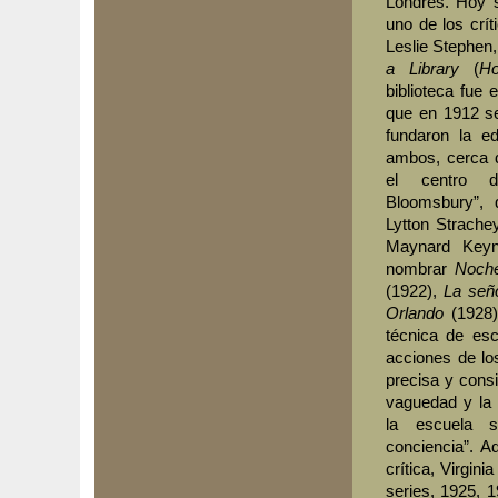
Londres. Hoy s
uno de los crí
Leslie Stephen,
a Library
(
Ho
biblioteca fue
que en 1912 s
fundaron la e
ambos, cerca d
el centro d
Bloomsbury”, 
Lytton Strache
Maynard Keyn
nombrar
Noch
(1922),
La señ
Orlando
(1928
técnica de esc
acciones de lo
precisa y consi
vaguedad y la
la escuela s
conciencia”. 
crítica, Virgini
series, 1925, 