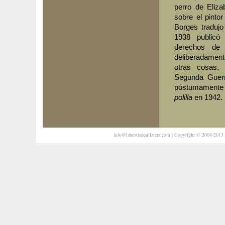
perro de Eliza
sobre el pintor
Borges tradujo
1938 public
derechos de 
deliberadamen
otras cosas, 
Segunda Guerr
póstumamente
polilla
en 1942.
info@labestiaequilatera.com
| Copyright © 2008-2013 L