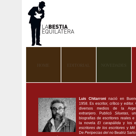
HOME
EDITORIAL
NOVEDADES
Luis Chitarroni
nació en Buen
1958. Es escritor, crítico y editor
diversos medios de la Arge
extranjero. Publicó
Siluetas
, u
biografías de escritores reales e
la novela
El carapálida
y los 
escritores de los escritores
y
Mil
De
Peripecias del no
Beatriz Sarlo