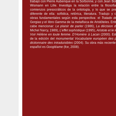
trabajó con Pierre Aubenque en la Sorbonne, y con Jean Bol
Wismann en Lille. Investiga la relación entre la filosofí
comienzos presocráticos de la ontología, y lo que se p
diferente de ella: sofística, retórica, literatura. Tradujo 
obras fundamentales según esta perspectiva: el
Tratado d
Gorgias y el libro
Gamma
de la metafísica de Aristóteles. Ent
cabe mencionar:
Le plaisir de parler
(1986),
La décision 
Michel Narcy, 1989),
L’effet sophistique
(1995),
Aristote et le
Voir Hélène en toute femme
.
D’Homère à Lacan
(2000). Es
de la edición del monumental
Vocabulaire européen des p
dictionnaire des intraduisibles
(2004). Su obra más reciente 
español es
Googléame
(fce, 2008).