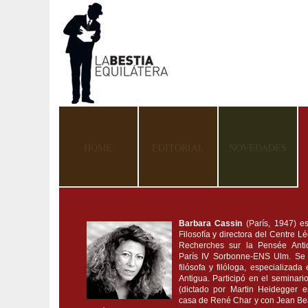
HOME
EDITORIAL
NOVEDADES
Barbara Cassin
(París, 1947) e
Filosofía y directora del Centre 
Recherches sur la Pensée Ant
París IV Sorbonne-ENS Ulm. Se
filósofa y filóloga, especializada
Antigua. Participó en el seminari
(dictado por Martin Heidegger 
casa de René Char y con Jean Bea