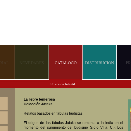
RIAL
NOVEDADES
CATÁLOGO
DISTRIBUCIÓN
PR
Colección Infantil
La liebre temerosa
Colección Jataka
Relatos basados en fábulas budistas
El origen de las fábulas Jataka se remonta a la India en el
momento del surgimiento del budismo (siglo VI a. C.). Los